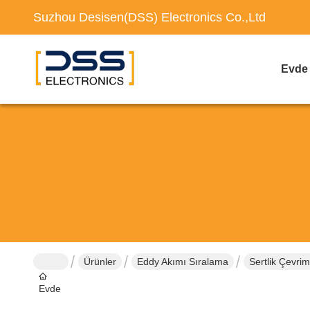
Suzhou Desisen(DSS) Electronics Co.,Ltd
Evde
Ürünler
Eddy Akımı Sıralama
Sertlik Çevri
Evde