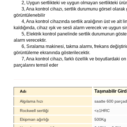
2, Uygun sertlikteki ve uygun olmayan sertlikteki ürün
3, Ana kontrol cihazı, sertlik durumunu görsel olarak g
görüntülenebilir
4, Ana kontrol cihazında sertlik aralığının üst ve alt li
kaldığında, cihaz ışık ve sesli alarm verecek ve uygun 
5, Elektrik kontrol panelinde sertlik durumunun göste
alarm verecektir.
6, Sıralama makinesi, takma alarmı, frekans değiştirici,
görüntüleme ekranında gösterilecektir.
7, Ana kontrol cihazı, farklı özellik ve boyutlardaki on 
parçalarını temsil eder
Taşınabilir Gi
Adı
Algılama hızı
saatte 600 parça
Rockwell sertliği
<±1HRC
Ekipman ağırlığı
500Kg