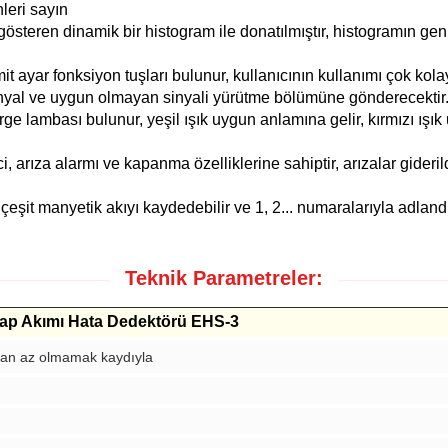
leri sayın
österen dinamik bir histogram ile donatılmıştır, histogramın genli
mit ayar fonksiyon tuşları bulunur, kullanıcının kullanımı çok kolayd
sinyal ve uygun olmayan sinyali yürütme bölümüne gönderecektir
rge lambası bulunur, yeşil ışık uygun anlamına gelir, kırmızı ışı
 arıza alarmı ve kapanma özelliklerine sahiptir, arızalar giderildi
çeşit manyetik akıyı kaydedebilir ve 1, 2... numaralarıyla adlandırı
Teknik Parametreler:
rdap Akımı Hata Dedektörü EHS-3
dan az olmamak kaydıyla