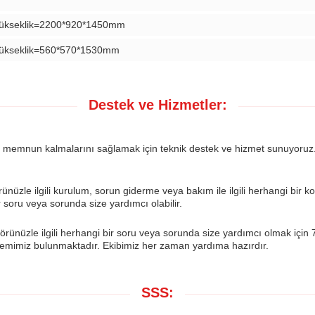
*yükseklik=2200*920*1450mm
*yükseklik=560*570*1530mm
Destek ve Hizmetler:
en memnun kalmalarını sağlamak için teknik destek ve hizmet sunuyoruz
nüzle ilgili kurulum, sorun giderme veya bakım ile ilgili herhangi bir k
 soru veya sorunda size yardımcı olabilir.
rünüzle ilgili herhangi bir soru veya sorunda size yardımcı olmak için 
sistemimiz bulunmaktadır. Ekibimiz her zaman yardıma hazırdır.
SSS: