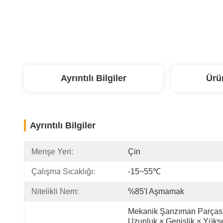
Ayrıntılı Bilgiler
Ürü
Ayrıntılı Bilgiler
Menşe Yeri:
Çin
Çalışma Sıcaklığı:
-15~55℃
Nitelikli Nem:
%85'i Aşmamak
Mekanik Şanzıman Parçası:
Uzunluk × Genişlik × Yükse