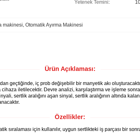
Yetenek Temini:
10
a makinesi
, 
Otomatik Ayırma Makinesi
Ürün Açıklaması:
dan geçtiğinde, iç prob değişebilir bir manyetik akı oluşturacaktı
cihaza iletilecektir. Devre analizi, karşılaştırma ve işleme son
yali, sertlik aralığını aşan sinyal, sertlik aralığının altında kala
anacaktır.
Özellikler:
atik sıralaması için kullanılır, uygun sertlikteki iş parçası bir s