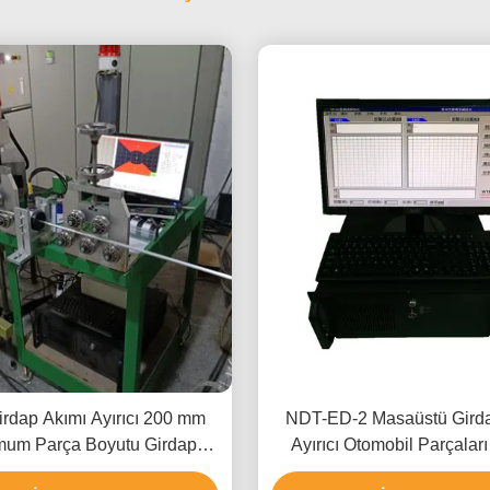
rdap Akımı Ayırıcı 200 mm
NDT-ED-2 Masaüstü Gird
um Parça Boyutu Girdap
Ayırıcı Otomobil Parçalar
 Farklılaştırıcı 0,2 m Min
Sertlik Ayırıcı