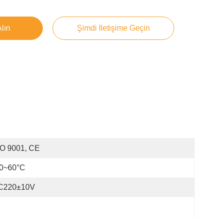
Alın
Şimdi Iletişime Geçin
SO 9001, CE
20~60°C
C220±10V