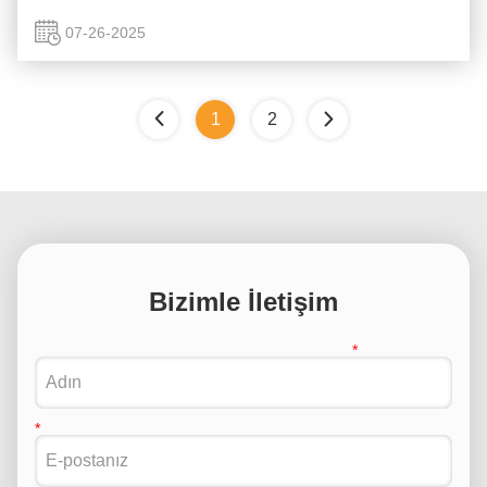
güvenilirliğini sağlamak ve felaketlere yol açabilecek arızaları
...
07-26-2025
1
2
Bizimle İletişim