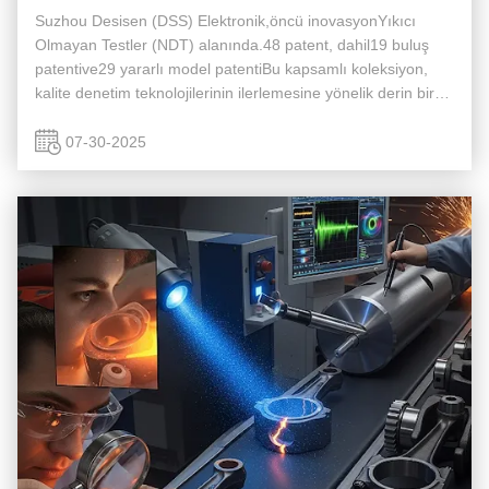
Suzhou Desisen (DSS) Elektronik,öncü inovasyonYıkıcı
Olmayan Testler (NDT) alanında.48 patent, dahil19 buluş
patentive29 yararlı model patentiBu kapsamlı koleksiyon,
kalite denetim teknolojilerinin ilerlemesine yönelik derin bir
bağlılığı gösterir.Liderlikve derin uzmanlık, özellikleEddy
Akım ...
07-30-2025