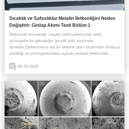
Sıcaklık ve Safsızlıklar Metalin İletkenliğini Neden
Değiştirir: Girdap Akımı Testi Bölüm 1
Elektronik teorisinde, negatif yüklü elektronlar sabit
yörüngelerde çekirdeğin (pozitif yük) etrafında
dönerler.Elektronların dış bir elektrik alanı tarafından kolayca
çekildiği ve yörüngelerinden uçarak serbest elektronlar
haline geldiği malzemelere iletkenler denirMetaller elektrik
iletebilir çünk...
08-26-2025