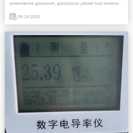
yöntemlerine güvenmek, günümüzün yüksek hızlı üretimine
ayak uyduramaz ve bu da hatalı parçaların gözden kaçma
riskini önemli ...
09-14-2025