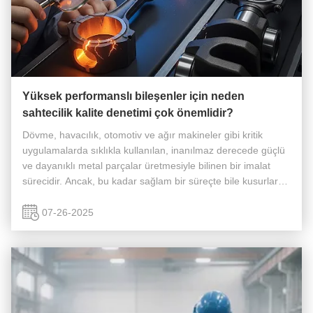
Yüksek performanslı bileşenler için neden
sahtecilik kalite denetimi çok önemlidir?
Dövme, havacılık, otomotiv ve ağır makineler gibi kritik
uygulamalarda sıklıkla kullanılan, inanılmaz derecede güçlü
ve dayanıklı metal parçalar üretmesiyle bilinen bir imalat
sürecidir. Ancak, bu kadar sağlam bir süreçte bile kusurlar
meydana gelebilir. Bu nedenle, bu yüksek stresli bileşenlerin
g...
07-26-2025