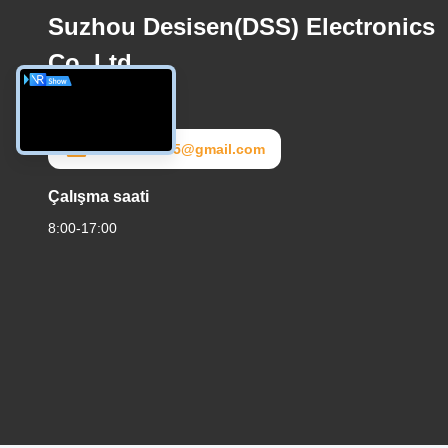
Suzhou Desisen(DSS) Electronics
Co.,Ltd
E-posta
dss20172025@gmail.com
Çalışma saati
8:00-17:00