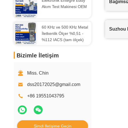
Elektronik Entegre Eddy
Bağımsız
Akım Test Makinesi OEM
60 KHz ve 500 KHz Metal
Suzhou D
İletkenlik Ölçer %0,51 -
%112 IACS (tam ölçek)
Bizimle İletişim
Miss. Chin
dss20172025@gmail.com
+86 19551043795
Şimdi Iletişime Geçin