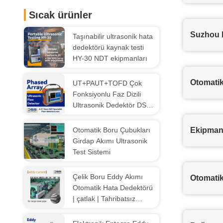
Sıcak ürünler
Suzhou D
Taşınabilir ultrasonik hata
dedektörü kaynak testi
HY-30 NDT ekipmanları
Otomatik 
UT+PAUT+TOFD Çok
Fonksiyonlu Faz Dizili
Ultrasonik Dedektör DSS-
PAUT28
Otomatik Boru Çubukları
Ekipmanı
Girdap Akımı Ultrasonik
Test Sistemi
Çelik Boru Eddy Akımı
Otomatik 
Otomatik Hata Dedektörü
| çatlak | Tahribatsız
Muayene