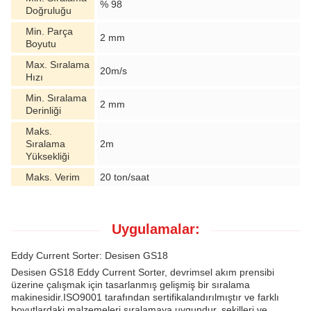
% 98
Doğruluğu
Min. Parça
2 mm
Boyutu
Max. Sıralama
20m/s
Hızı
Min. Sıralama
2 mm
Derinliği
Maks.
Sıralama
2m
Yüksekliği
Maks. Verim
20 ton/saat
Uygulamalar:
Eddy Current Sorter: Desisen GS18
Desisen GS18 Eddy Current Sorter, devrimsel akım prensibi
üzerine çalışmak için tasarlanmış gelişmiş bir sıralama
makinesidir.ISO9001 tarafından sertifikalandırılmıştır ve farklı
boyutlardaki malzemeleri sıralamaya uygundur, şekilleri ve