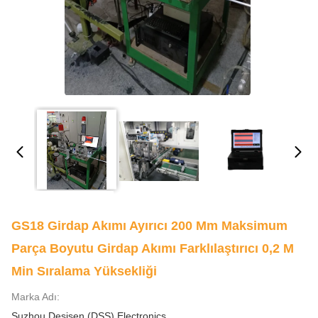
GS18 Girdap Akımı Ayırıcı 200 Mm Maksimum
Parça Boyutu Girdap Akımı Farklılaştırıcı 0,2 M
Min Sıralama Yüksekliği
Marka Adı:
Suzhou Desisen (DSS) Electronics