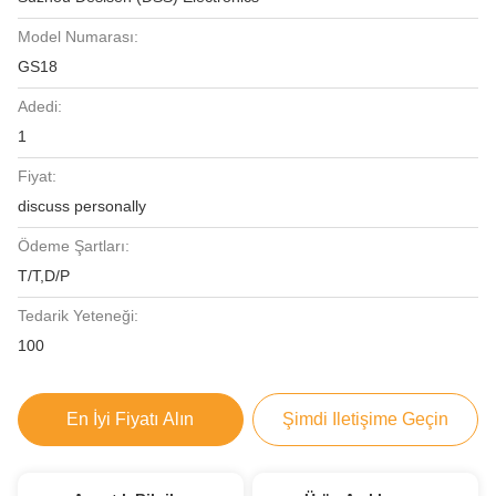
Model Numarası:
GS18
Adedi:
1
Fiyat:
discuss personally
Ödeme Şartları:
T/T,D/P
Tedarik Yeteneği:
100
En İyi Fiyatı Alın
Şimdi Iletişime Geçin