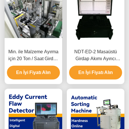
Min. ile Malzeme Ayırma
NDT-ED-2 Masaüstü
için 20 Ton / Saat Girdap
Girdap Akımı Ayırıcı
Akımı Ayırıcı. Sıralama
Otomobil Parçaları
En İyi Fiyatı Alın
Derinliği 2mm
Ayırma Sertlik Ayırıcı
En İyi Fiyatı Alın