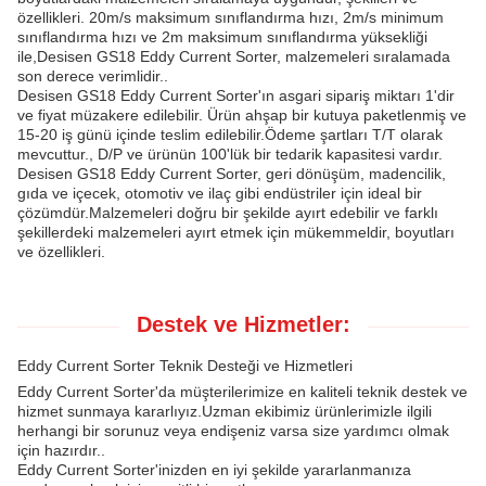
özellikleri. 20m/s maksimum sınıflandırma hızı, 2m/s minimum
sınıflandırma hızı ve 2m maksimum sınıflandırma yüksekliği
ile,Desisen GS18 Eddy Current Sorter, malzemeleri sıralamada
son derece verimlidir..
Desisen GS18 Eddy Current Sorter'ın asgari sipariş miktarı 1'dir
ve fiyat müzakere edilebilir. Ürün ahşap bir kutuya paketlenmiş ve
15-20 iş günü içinde teslim edilebilir.Ödeme şartları T/T olarak
mevcuttur., D/P ve ürünün 100'lük bir tedarik kapasitesi vardır.
Desisen GS18 Eddy Current Sorter, geri dönüşüm, madencilik,
gıda ve içecek, otomotiv ve ilaç gibi endüstriler için ideal bir
çözümdür.Malzemeleri doğru bir şekilde ayırt edebilir ve farklı
şekillerdeki malzemeleri ayırt etmek için mükemmeldir, boyutları
ve özellikleri.
Destek ve Hizmetler:
Eddy Current Sorter Teknik Desteği ve Hizmetleri
Eddy Current Sorter'da müşterilerimize en kaliteli teknik destek ve
hizmet sunmaya kararlıyız.Uzman ekibimiz ürünlerimizle ilgili
herhangi bir sorunuz veya endişeniz varsa size yardımcı olmak
için hazırdır..
Eddy Current Sorter'inizden en iyi şekilde yararlanmanıza