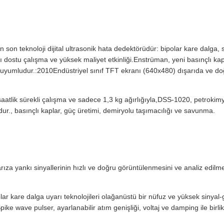
 son teknoloji dijital ultrasonik hata dedektörüdür: bipolar kare dalga,
lanıcı dostu çalışma ve yüksek maliyet etkinliği.Enstrüman, yeni basınç
yumludur.:2010Endüstriyel sınıf TFT ekranı (640x480) dışarıda ve doğr
saatlik sürekli çalışma ve sadece 1,3 kg ağırlığıyla,DSS-1020, petrokimya
r., basınçlı kaplar, güç üretimi, demiryolu taşımacılığı ve savunma.
arıza yankı sinyallerinin hızlı ve doğru görüntülenmesini ve analiz edil
ar kare dalga uyarı teknolojileri olağanüstü bir nüfuz ve yüksek sinyal
irSpike wave pulser, ayarlanabilir atım genişliği, voltaj ve damping ile bi