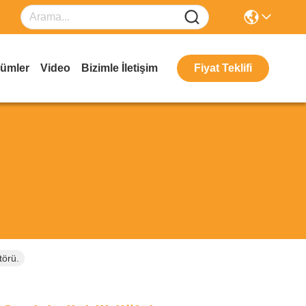
ümler
Video
Bizimle İletişim
Fiyat Teklifi
törü.