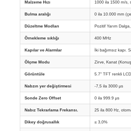
Malzeme Hızı
1000 ila 1500 m/s, sü
Bulma aralığı
0 ila 10.000 mm (çel
Düzeltme Modları
Pozitif Yarım Dalga
Örnekleme sıklığı
400 MHz
Kapılar ve Alarmlar
İki bağımsız kapı. S
Ölçme Modu
Zirve, Kanat (Konuş
Görüntüle
5.7" TFT renkli LC
Nabzın yer değiştirmesi
-7,5 ila 3000 μs
Sonde Zero Offset
0 ila 999.9 μs
Nabız Tekrarlama Frekansı.
25 ila 800 Hz, otom
Dikey doğrusallık
≤ 3,0%