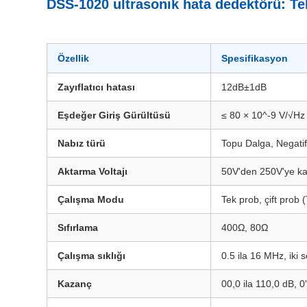
DSS-1020 ultrasonik hata dedektörü: Tek
Özellik
Spesifikasyon
Zayıflatıcı hatası
12dB±1dB
Eşdeğer Giriş Gürültüsü
≤ 80 × 10^-9 V/√Hz
Nabız türü
Topu Dalga, Negatif
Aktarma Voltajı
50V'den 250V'ye kad
Çalışma Modu
Tek prob, çift prob 
Sıfırlama
400Ω, 80Ω
Çalışma sıklığı
0.5 ila 16 MHz, iki se
Kazanç
00,0 ila 110,0 dB, 0