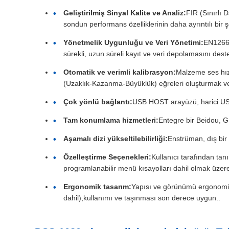
Geliştirilmiş Sinyal Kalite ve Analiz:
FIR (Sınırlı 
sondun performans özelliklerinin daha ayrıntılı bir ş
Yönetmelik Uygunluğu ve Veri Yönetimi:
EN12668
sürekli, uzun süreli kayıt ve veri depolamasını deste
Otomatik ve verimli kalibrasyon:
Malzeme ses hızı
(Uzaklık-Kazanma-Büyüklük) eğreleri oluşturmak ve
Çok yönlü bağlantı:
USB HOST arayüzü, harici USB
Tam konumlama hizmetleri:
Entegre bir Beidou, G
Aşamalı dizi yükseltilebilirliği:
Enstrüman, dış bir f
Özelleştirme Seçenekleri:
Kullanıcı tarafından tanı
programlanabilir menü kısayolları dahil olmak üzer
Ergonomik tasarım:
Yapısı ve görünümü ergonomik o
dahil),kullanımı ve taşınması son derece uygun..