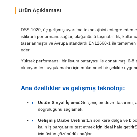
Ürün Açıklaması
DSS-1020, üç gelişmiş uyarılma teknolojisini entegre eden en
istikrarlı performans sağlar, olağanüstü taşınabilirlik, kul
tasarlanmıştır ve Avrupa standardı EN12668-1 ile tamamen u
eder.
Yüksek performanslı bir lityum bataryası ile donatılmış, 6-8 
olmayan test uygulamaları için mükemmel bir şekilde uygundu
Ana özellikler ve gelişmiş teknoloji:
Üstün Sinyal İşleme:
Gelişmiş bir devre tasarımı, 
doğruluğunu sağlamak.
Gelişmiş Darbe Üretimi:
En son kare dalga ve bipol
kalın iş parçalarını test etmek için ideal hale getir
için üstün çözünürlük sağlar.