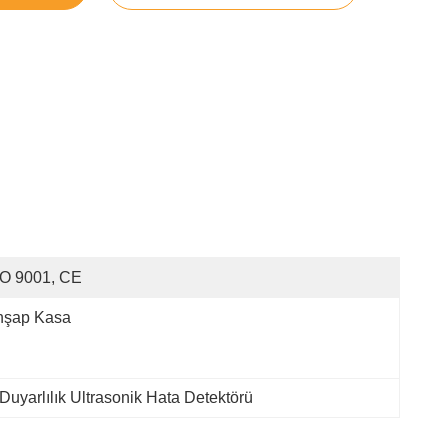
SO 9001, CE
hşap Kasa
uyarlılık Ultrasonik Hata Detektörü