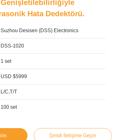
nişletilebilirliğiyle
trasonik Hata Dedektörü.
Suzhou Desisen (DSS) Electronics
DSS-1020
1 set
USD $5999
L/C,T/T
100 set
Alın
Şimdi Iletişime Geçin