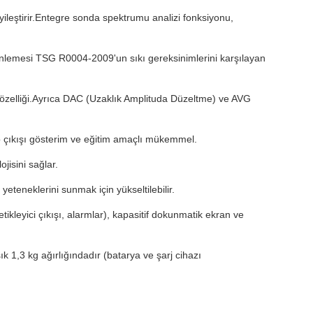
 iyileştirir.Entegre sonda spektrumu analizi fonksiyonu,
nlemesi TSG R0004-2009'un sıkı gereksinimlerini karşılayan
 özelliği.Ayrıca DAC (Uzaklık Amplituda Düzeltme) ve AVG
o çıkışı gösterim ve eğitim amaçlı mükemmel.
isini sağlar.
 yeteneklerini sunmak için yükseltilebilir.
tikleyici çıkışı, alarmlar), kapasitif dokunmatik ekran ve
k 1,3 kg ağırlığındadır (batarya ve şarj cihazı