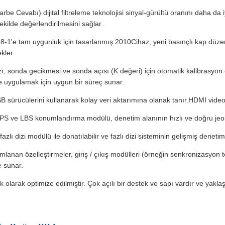
Darbe Cevabı) dijital filtreleme teknolojisi sinyal-gürültü oranını daha da
ekilde değerlendirilmesini sağlar..
-1'e tam uygunluk için tasarlanmış:2010Cihaz, yeni basınçlı kap düze
kler.
, sonda gecikmesi ve sonda açısı (K değeri) için otomatik kalibrasyon
 uygulamak için uygun bir süreç sunar.
 sürücülerini kullanarak kolay veri aktarımına olanak tanır.HDMI vide
PS ve LBS konumlandırma modülü, denetim alanının hızlı ve doğru jeoloj
azlı dizi modülü ile donatılabilir ve fazlı dizi sisteminin gelişmiş denetim
mlanan özelleştirmeler, giriş / çıkış modülleri (örneğin senkronizasyon te
e sunar.
larak optimize edilmiştir. Çok açılı bir destek ve sapı vardır ve yaklaşı