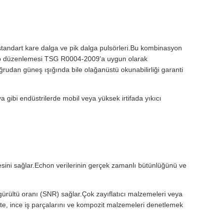
 standart kare dalga ve pik dalga pulsörleri.Bu kombinasyon
lı kap düzenlemesi TSG R0004-2009'a uygun olarak
udan güneş ışığında bile olağanüstü okunabilirliği garanti
 gibi endüstrilerde mobil veya yüksek irtifada yıkıcı
mesini sağlar.Echon verilerinin gerçek zamanlı bütünlüğünü ve
-gürültü oranı (SNR) sağlar.Çok zayıflatıcı malzemeleri veya
rlikte, ince iş parçalarını ve kompozit malzemeleri denetlemek