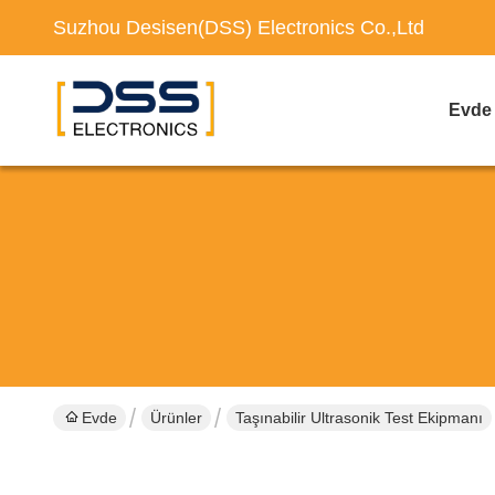
Suzhou Desisen(DSS) Electronics Co.,Ltd
Evde
Evde
Ürünler
Taşınabilir Ultrasonik Test Ekipmanı