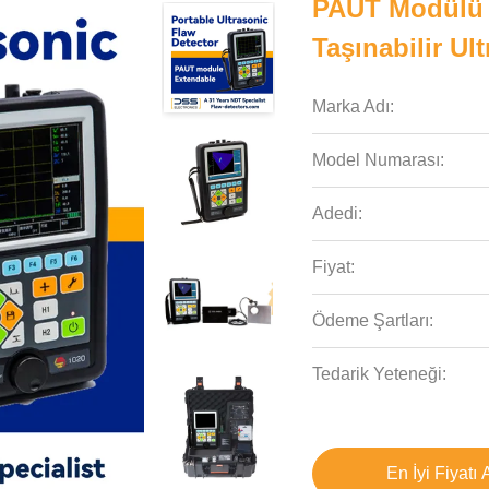
PAUT Modülü Ge
Taşınabilir Ul
Marka Adı:
Model Numarası:
Adedi:
Fiyat:
Ödeme Şartları:
Tedarik Yeteneği:
En İyi Fiyatı 