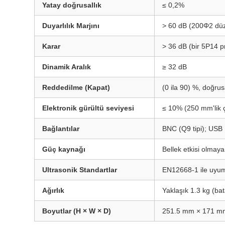
Yatay doğrusallık
≤ 0,2%
Duyarlılık Marjını
> 60 dB (200Φ2 düz a
Karar
> 36 dB (bir 5P14 
Dinamik Aralık
≥ 32 dB
Reddedilme (Kapat)
(0 ila 90) %, doğrus
Elektronik gürültü seviyesi
≤ 10% (250 mm'lik çe
Bağlantılar
BNC (Q9 tipi); USB
Güç kaynağı
Bellek etkisi olmaya
Ultrasonik Standartlar
EN12668-1 ile uyum
Ağırlık
Yaklaşık 1.3 kg (bata
Boyutlar (H × W × D)
251.5 mm × 171 m