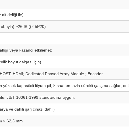
lt deliği ile)
probuyla) ≥26dB ((2.5P20)
allığı veya kazancı etkilemez
lik boyut dalgası için)
 HOST; HDMI; Dedicated Phased Array Module ; Encoder
n yüksek kapasiteli lityum pil, 8 saatten fazla sürekli çalışma sağlar; ent
lu; JB/T 10061-1999 standardına uygun.
rya ve dahili şarj cihazı dahil)
m × 62,5 mm