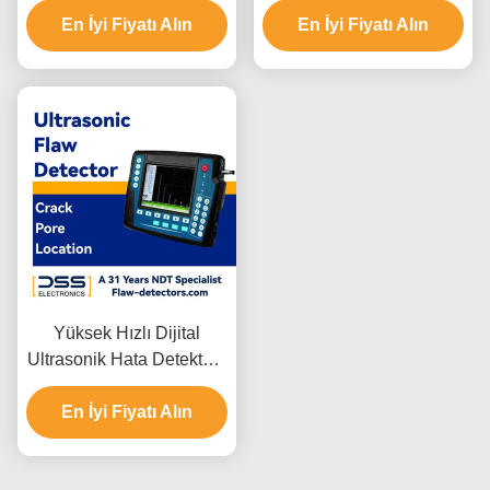
En İyi Fiyatı Alın
Hata Dedektörü.
frekansı 0.4-20 MHz
En İyi Fiyatı Alın
Yüksek Hızlı Dijital
Ultrasonik Hata Detektörü
640*480 Yüksek
Çözünürlüklü Renkli
En İyi Fiyatı Alın
Ekran