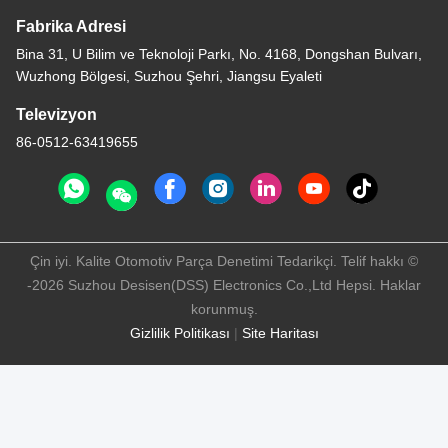
Fabrika Adresi
Bina 31, U Bilim ve Teknoloji Parkı, No. 4168, Dongshan Bulvarı,
Wuzhong Bölgesi, Suzhou Şehri, Jiangsu Eyaleti
Televizyon
86-0512-63419655
Çin iyi. Kalite Otomotiv Parça Denetimi Tedarikçi. Telif hakkı ©
-2026 Suzhou Desisen(DSS) Electronics Co.,Ltd Hepsi. Haklar
korunmuş.
Gizlilik Politikası
|
Site Haritası