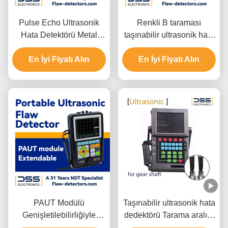
Pulse Echo Ultrasonik
Renkli B taraması
Hata Detektörü Metal
taşınabilir ultrasonik hata
Ultrasonik Detektör HY-
dedektörü HY-33
En İyi Fiyatı Alın
580
En İyi Fiyatı Alın
PAUT Modülü
Taşınabilir ultrasonik hata
Genişletilebilirliğiyle
dedektörü Tarama aralığı
Taşınabilir Ultrasonik
0-6000mm Çalışma