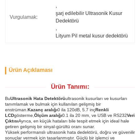
, 
şarj edilebilir Ultrasonik Kusur 
Vurgulamak:
Dedektörü
, 
Lityum Pil metal kusur dedektörü
Ürün Açıklaması
Ürün Tanımı:
Bu
Ultrasonik Hata Detektörü
ultrasonik kusurları ve kusurları
tanımlamak ve bulmak için kullanılan gelişmiş bir
enstrüman.
Kazanç aralığı
0 ila 120dB, 5.7 inç
Renkli
LCD
gösterme,
Ölçüm aralığı
0.1 ila 20 mm, ve USB ve RS232
Veri
Çıktısı
Ayrıca, en küçük hataları bile tespit etmek için ideal hale
getiren gelişmiş bir sinyal-gürültü oranı sunar.
Yüksek performanslı ultrasonik hata dedektörü, doğru ve güvenilir
sonuçlar vermek için tasarlanmıştır. Güçlü bir işlemci ve