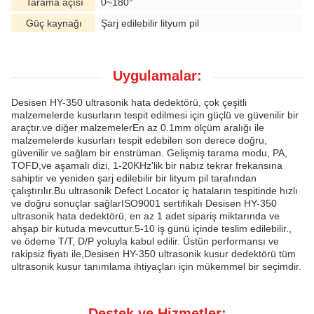
Tarama açısı
0~180°
Güç kaynağı
Şarj edilebilir lityum pil
Uygulamalar:
Desisen HY-350 ultrasonik hata dedektörü, çok çeşitli
malzemelerde kusurların tespit edilmesi için güçlü ve güvenilir bir
araçtır.ve diğer malzemelerEn az 0.1mm ölçüm aralığı ile
malzemelerde kusurları tespit edebilen son derece doğru,
güvenilir ve sağlam bir enstrüman. Gelişmiş tarama modu, PA,
TOFD,ve aşamalı dizi, 1-20KHz'lik bir nabız tekrar frekansına
sahiptir ve yeniden şarj edilebilir bir lityum pil tarafından
çalıştırılır.Bu ultrasonik Defect Locator iç hataların tespitinde hızlı
ve doğru sonuçlar sağlarISO9001 sertifikalı Desisen HY-350
ultrasonik hata dedektörü, en az 1 adet sipariş miktarında ve
ahşap bir kutuda mevcuttur.5-10 iş günü içinde teslim edilebilir.,
ve ödeme T/T, D/P yoluyla kabul edilir. Üstün performansı ve
rakipsiz fiyatı ile,Desisen HY-350 ultrasonik kusur dedektörü tüm
ultrasonik kusur tanımlama ihtiyaçları için mükemmel bir seçimdir.
Destek ve Hizmetler: