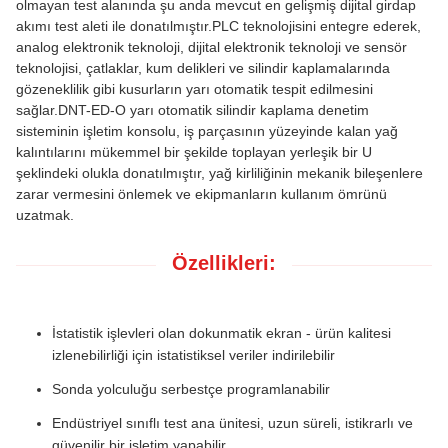
olmayan test alanında şu anda mevcut en gelişmiş dijital girdap
akımı test aleti ile donatılmıştır.PLC teknolojisini entegre ederek,
analog elektronik teknoloji, dijital elektronik teknoloji ve sensör
teknolojisi, çatlaklar, kum delikleri ve silindir kaplamalarında
gözeneklilik gibi kusurların yarı otomatik tespit edilmesini
sağlar.DNT-ED-O yarı otomatik silindir kaplama denetim
sisteminin işletim konsolu, iş parçasının yüzeyinde kalan yağ
kalıntılarını mükemmel bir şekilde toplayan yerleşik bir U
şeklindeki olukla donatılmıştır, yağ kirliliğinin mekanik bileşenlere
zarar vermesini önlemek ve ekipmanların kullanım ömrünü
uzatmak.
Özellikleri:
İstatistik işlevleri olan dokunmatik ekran - ürün kalitesi
izlenebilirliği için istatistiksel veriler indirilebilir
Sonda yolculuğu serbestçe programlanabilir
Endüstriyel sınıflı test ana ünitesi, uzun süreli, istikrarlı ve
güvenilir bir işletim yapabilir