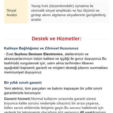
Yavaş hızlı (düzenlenebilir) oynatma ile
Sinyal
otomatik sinyal amplitudu ve faz ölçümü ve
Analizi
girdap akımı algılama sinyallerinin genişletilmiş
analizi
Destek ve Hizmetler:
Kaliteye Bağlılığımız ve Zihinsel Huzurunuz
- Evet.
Suzhou Desisen Electronics
, aletlerimizin ve
aksesuarlarımızın üstün kalitesi ve işçiliği ile gurur duyuyoruz.Bu
taahhüdü vurgulamak için, satın alma tarihinden itibaren
aşağıdaki kapsamlı garanti ve müşteri desteği planını sunmaktan
memnuniyet duyuyoruz.
Bir yıllık sınırlı garanti
Yeni aletiniz, tüm parçaları ve bakımı kapsayan bir yıllık sınırlı
garantimizle korunuyor.
Garanti hizmeti:
Normal kullanım sırasında garanti süresi
boyunca kalite sorunu nedeniyle cihazınız bir arıza yaşarsa,
lütfen servis ekibimizle iletişime geçin.Bu sorunu halletmek için
yerleşik bir teknisyenin olacağına söz veriyoruz.
48 saat
Aramanı