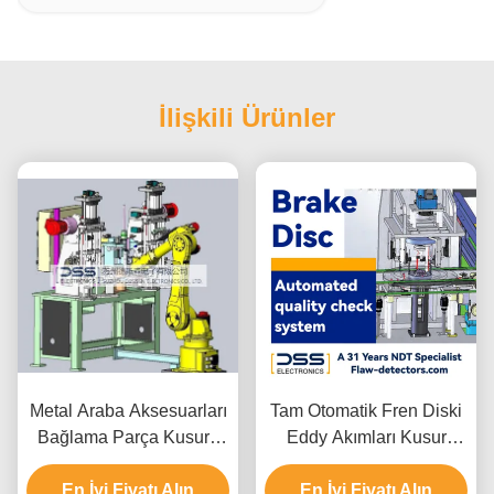
İlişkili Ürünler
Metal Araba Aksesuarları
Tam Otomatik Fren Diski
Bağlama Parça Kusuru
Eddy Akımları Kusur
Otomatik Eddy Akım
Dedektörü Muayene
Detektörü FET-55H
En İyi Fiyatı Alın
En İyi Fiyatı Alın
SWT-607