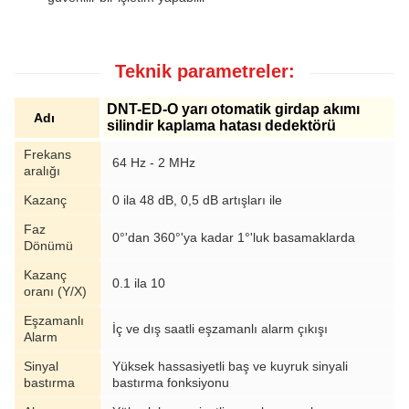
Teknik parametreler:
DNT-ED-O yarı otomatik girdap akımı
Adı
silindir kaplama hatası dedektörü
Frekans
64 Hz - 2 MHz
aralığı
Kazanç
0 ila 48 dB, 0,5 dB artışları ile
Faz
0°'dan 360°'ya kadar 1°'luk basamaklarda
Dönümü
Kazanç
0.1 ila 10
oranı (Y/X)
Eşzamanlı
İç ve dış saatli eşzamanlı alarm çıkışı
Alarm
Sinyal
Yüksek hassasiyetli baş ve kuyruk sinyali
bastırma
bastırma fonksiyonu