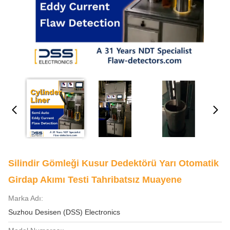
Silindir Gömleği Kusur Dedektörü Yarı Otomatik
Girdap Akımı Testi Tahribatsız Muayene
Marka Adı:
Suzhou Desisen (DSS) Electronics