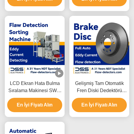
LCD Ekran Hata Bulma
Gelişmiş Tam Otomatik
Sıralama Makinesi SWT-
Fren Diski Dedektörü
636
SWT-608
En İyi Fiyatı Alın
En İyi Fiyatı Alın