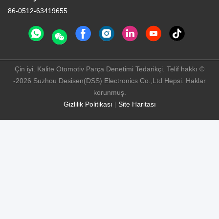
86-0512-63419655
Çin iyi. Kalite Otomotiv Parça Denetimi Tedarikçi. Telif hakkı ©
-2026 Suzhou Desisen(DSS) Electronics Co.,Ltd Hepsi. Haklar
korunmuş.
Gizlilik Politikası
|
Site Haritası