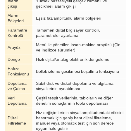
Alarm
Yüksek hassasiyetli gerçek zamanlı ve
çıkışı
gecikmeli alarm çıkışı
Alarm
Eşsiz faz/amplitudlu alarm bölgeleri
Bölgeleri
Parametre
Tamamen dijital bilgisayar kontrollü
Kontrolü
parametreler ayarlama
Menü ile yönetilen insan-makine arayüzü (Çin
Arayüz
ve İngilizce sürümler)
Denge
Hızlı dijital/analog elektronik dengeleme
Hafıza
Bellek izleme gecikmesi boşaltma fonksiyonu
Fonksiyonu
Depolama
Sabit disk ve disket depolama ve algılama
ve Çalma
sinyallerinin oynatılması
Veri
Çeşitli tespit verilerinin, tabloların ve diğer
Depolama
denetim sonuçlarının toplu depolaması
Hız değişimlerinin sinyal amplitudundaki etkisini
Dijital
bastırmak için geniş bant dijital filtreleme,
Filtreleme
manuel veya otomatik test için son derece
uygun hale getirir