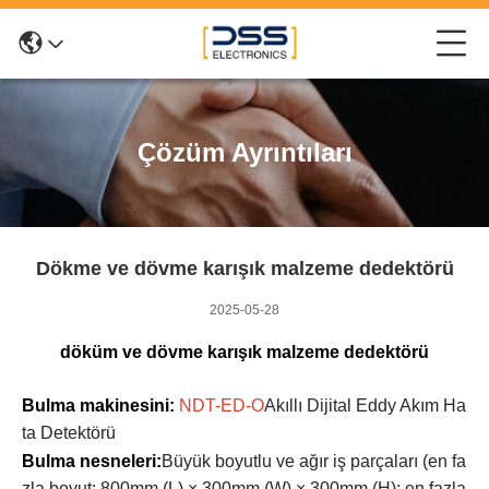
Çözüm Ayrıntıları
Dökme ve dövme karışık malzeme dedektörü
2025-05-28
döküm ve dövme karışık malzeme dedektörü
Bulma makinesini:
NDT-ED-O
Akıllı Dijital Eddy Akım Ha
ta Detektörü
Bulma nesneleri:
Büyük boyutlu ve ağır iş parçaları (en fa
zla boyut: 800mm (L) × 300mm (W) × 300mm (H); en fazla